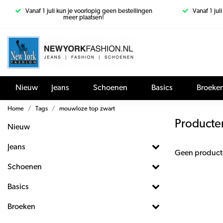
Vanaf 1 juli kun je voorlopig geen bestellingen
Vanaf 1 jul
meer plaatsen!
Nieuw
Jeans
Schoenen
Basics
Broeke
Home
Tags
mouwloze top zwart
Producte
Nieuw
Jeans
Geen product
Schoenen
Basics
Broeken