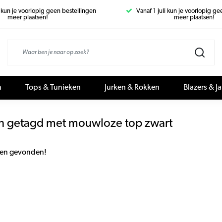
i kun je voorlopig geen bestellingen
Vanaf 1 juli kun je voorlopig g
meer plaatsen!
meer plaatsen!
n
Tops & Tunieken
Jurken & Rokken
Blazers & J
n getagd met mouwloze top zwart
en gevonden!