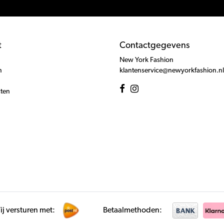
t
Contactgegevens
New York Fashion
n
klantenservice@newyorkfashion.nl
cten
j versturen met:
Betaalmethoden: