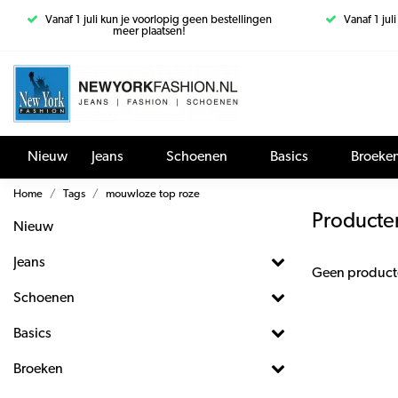
Vanaf 1 juli kun je voorlopig geen bestellingen
Vanaf 1 jul
meer plaatsen!
Nieuw
Jeans
Schoenen
Basics
Broeke
Home
Tags
mouwloze top roze
Producte
Nieuw
Jeans
Geen product
Schoenen
Basics
Broeken