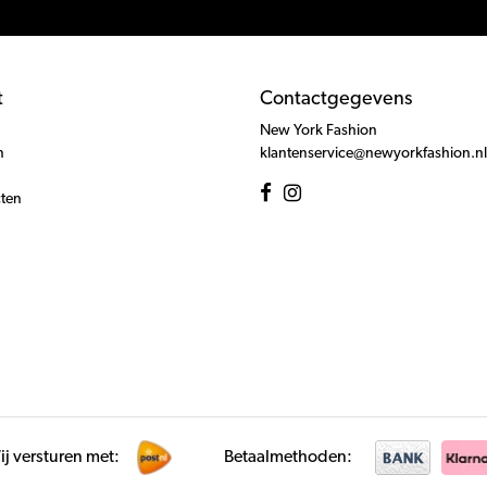
t
Contactgegevens
New York Fashion
n
klantenservice@newyorkfashion.nl
cten
j versturen met:
Betaalmethoden: