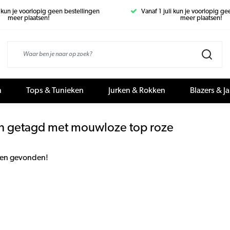
i kun je voorlopig geen bestellingen
Vanaf 1 juli kun je voorlopig g
meer plaatsen!
meer plaatsen!
n
Tops & Tunieken
Jurken & Rokken
Blazers & J
n getagd met mouwloze top roze
en gevonden!