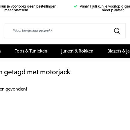
i kun je voorlopig geen bestellingen
Vanaf 1 juli kun je voorlopig g
meer plaatsen!
meer plaatsen!
n
Tops & Tunieken
Jurken & Rokken
Blazers & J
n getagd met motorjack
en gevonden!