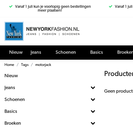
Vanaf 1 juli kun je voorlopig geen bestellingen
Vanaf 1 jul
meer plaatsen!
Nieuw
Jeans
Schoenen
Basics
Broeke
Home
Tags
motorjack
Producte
Nieuw
Jeans
Geen product
Schoenen
Basics
Broeken