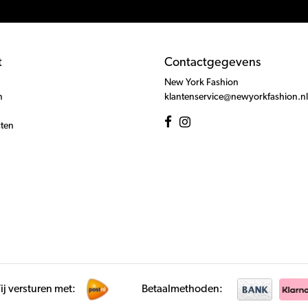
t
Contactgegevens
New York Fashion
n
klantenservice@newyorkfashion.nl
cten
j versturen met:
Betaalmethoden: