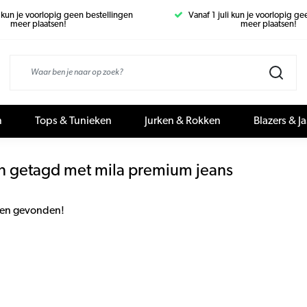
i kun je voorlopig geen bestellingen
Vanaf 1 juli kun je voorlopig g
meer plaatsen!
meer plaatsen!
n
Tops & Tunieken
Jurken & Rokken
Blazers & J
n getagd met mila premium jeans
en gevonden!