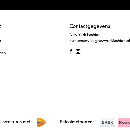
t
Contactgegevens
New York Fashion
n
klantenservice@newyorkfashion.nl
cten
j versturen met:
Betaalmethoden: