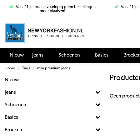
Vanaf 1 juli kun je voorlopig geen bestellingen
Vanaf 1 jul
meer plaatsen!
Nieuw
Jeans
Schoenen
Basics
Broeke
Home
Tags
mila premium jeans
Producte
Nieuw
Jeans
Geen product
Schoenen
Basics
Broeken