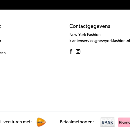
t
Contactgegevens
New York Fashion
n
klantenservice@newyorkfashion.nl
cten
j versturen met:
Betaalmethoden: