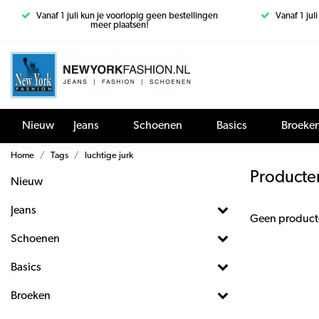
Vanaf 1 juli kun je voorlopig geen bestellingen
Vanaf 1 jul
meer plaatsen!
Nieuw
Jeans
Schoenen
Basics
Broeke
Home
Tags
luchtige jurk
Producten
Nieuw
Jeans
Geen product
Schoenen
Basics
Broeken