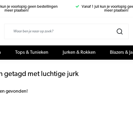
i kun je voorlopig geen bestellingen
Vanaf 1 juli kun je voorlopig g
meer plaatsen!
meer plaatsen!
n
Tops & Tunieken
Jurken & Rokken
Blazers & J
 getagd met luchtige jurk
en gevonden!