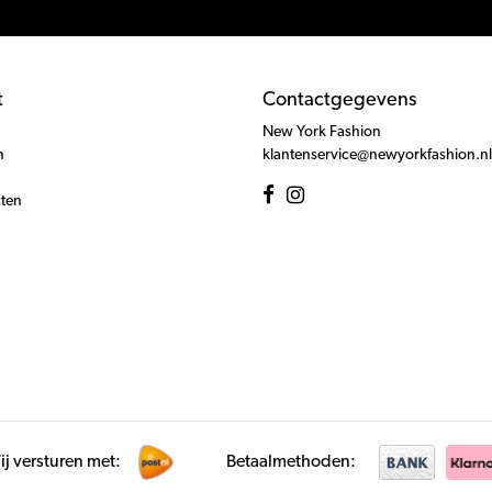
t
Contactgegevens
New York Fashion
n
klantenservice@newyorkfashion.nl
cten
j versturen met:
Betaalmethoden: