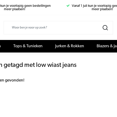
i kun je voorlopig geen bestellingen
Vanaf 1 juli kun je voorlopig g
meer plaatsen!
meer plaatsen!
n
Tops & Tunieken
Jurken & Rokken
Blazers & J
n getagd met low wiast jeans
en gevonden!