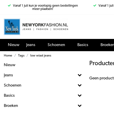
Vanaf 1 juli kun je voorlopig geen bestellingen
Vanaf 1 jul
meer plaatsen!
Nieuw
Jeans
Schoenen
Basics
Broeke
Home
Tags
low wiast jeans
Producte
Nieuw
Jeans
Geen product
Schoenen
Basics
Broeken