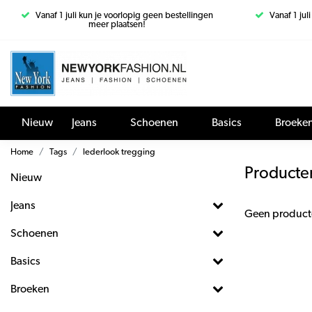
Vanaf 1 juli kun je voorlopig geen bestellingen
Vanaf 1 jul
meer plaatsen!
Nieuw
Jeans
Schoenen
Basics
Broeke
Home
Tags
lederlook tregging
Producte
Nieuw
Jeans
Geen product
Schoenen
Basics
Broeken