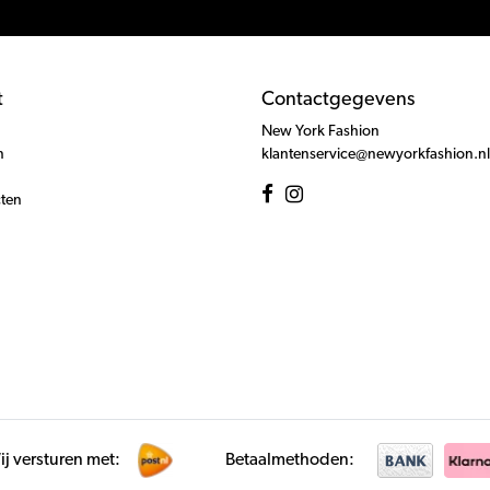
t
Contactgegevens
New York Fashion
n
klantenservice@newyorkfashion.nl
cten
j versturen met:
Betaalmethoden: