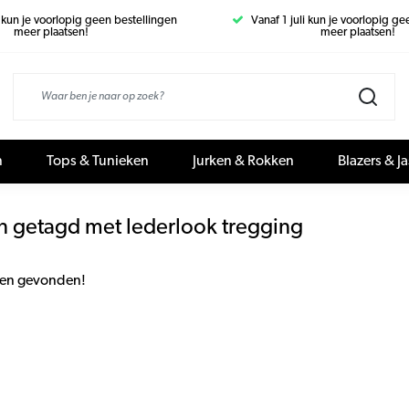
i kun je voorlopig geen bestellingen
Vanaf 1 juli kun je voorlopig g
meer plaatsen!
meer plaatsen!
n
Tops & Tunieken
Jurken & Rokken
Blazers & J
n getagd met lederlook tregging
en gevonden!