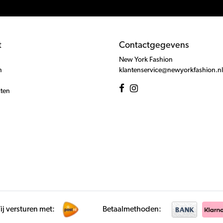
t
Contactgegevens
New York Fashion
n
klantenservice@newyorkfashion.nl
cten
j versturen met:
Betaalmethoden: