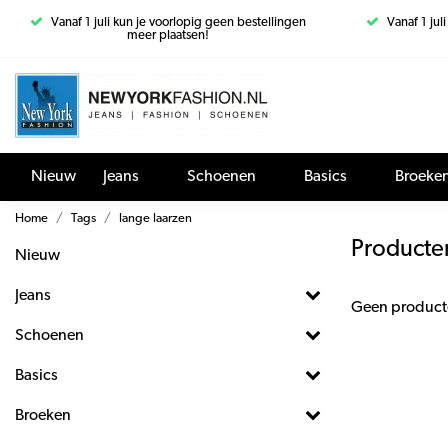
Vanaf 1 juli kun je voorlopig geen bestellingen
Vanaf 1 jul
meer plaatsen!
Nieuw
Jeans
Schoenen
Basics
Broeke
Home
Tags
lange laarzen
Producte
Nieuw
Jeans
Geen product
Schoenen
Basics
Broeken