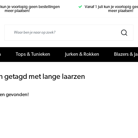
i kun je voorlopig geen bestellingen
Vanaf 1 juli kun je voorlopig g
meer plaatsen!
meer plaatsen!
n
Tops & Tunieken
Jurken & Rokken
Blazers & J
n getagd met lange laarzen
en gevonden!