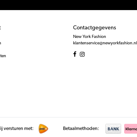
t
Contactgegevens
New York Fashion
n
klantenservice@newyorkfashion.nl
cten
j versturen met:
Betaalmethoden: