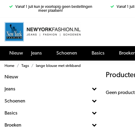
Vanaf 1 juli kun je voorlopig geen bestellingen
Vanaf 1 jul
meer plaatsen!
Nieuw
Jeans
Schoenen
Basics
Broeke
Home
Tags
lange blouse met strikband
Producte
Nieuw
Jeans
Geen product
Schoenen
Basics
Broeken