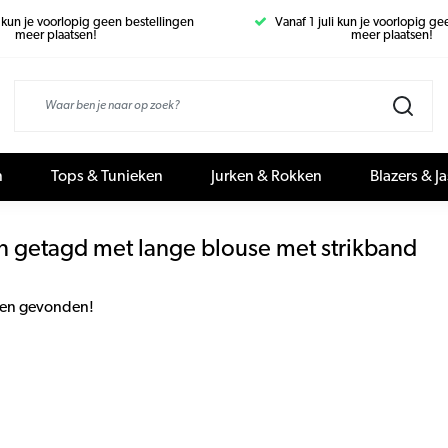
i kun je voorlopig geen bestellingen
Vanaf 1 juli kun je voorlopig g
meer plaatsen!
meer plaatsen!
n
Tops & Tunieken
Jurken & Rokken
Blazers & J
n getagd met lange blouse met strikband
en gevonden!