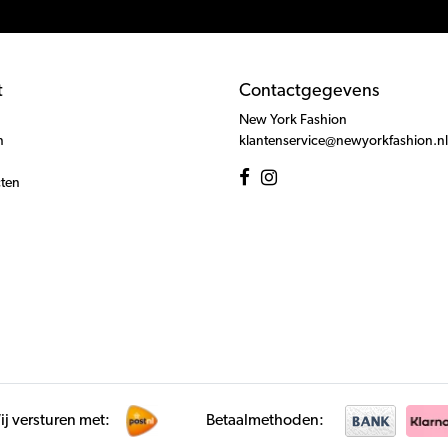
t
Contactgegevens
New York Fashion
n
klantenservice@newyorkfashion.nl
cten
j versturen met:
Betaalmethoden: