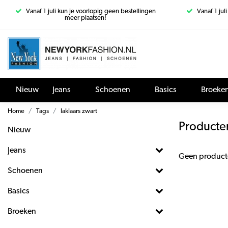
Vanaf 1 juli kun je voorlopig geen bestellingen
Vanaf 1 jul
meer plaatsen!
Nieuw
Jeans
Schoenen
Basics
Broeke
Home
Tags
laklaars zwart
Producten
Nieuw
Jeans
Geen product
Schoenen
Basics
Broeken