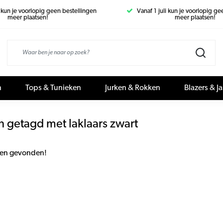
i kun je voorlopig geen bestellingen
Vanaf 1 juli kun je voorlopig g
meer plaatsen!
meer plaatsen!
n
Tops & Tunieken
Jurken & Rokken
Blazers & J
 getagd met laklaars zwart
en gevonden!