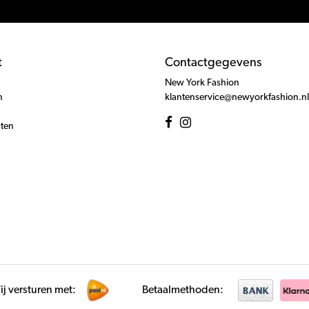
t
Contactgegevens
New York Fashion
n
klantenservice@newyorkfashion.nl
cten
j versturen met:
Betaalmethoden: