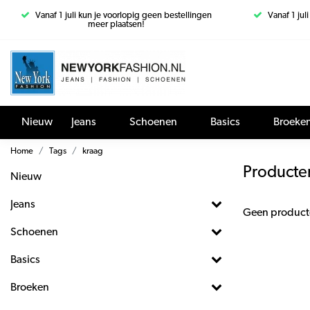
Vanaf 1 juli kun je voorlopig geen bestellingen
Vanaf 1 jul
meer plaatsen!
Nieuw
Jeans
Schoenen
Basics
Broeke
Home
Tags
kraag
Producte
Nieuw
Jeans
Geen product
Schoenen
Basics
Broeken