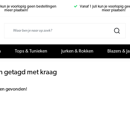
i kun je voorlopig geen bestellingen
Vanaf 1 juli kun je voorlopig g
meer plaatsen!
meer plaatsen!
n
Tops & Tunieken
Jurken & Rokken
Blazers & J
n getagd met kraag
en gevonden!