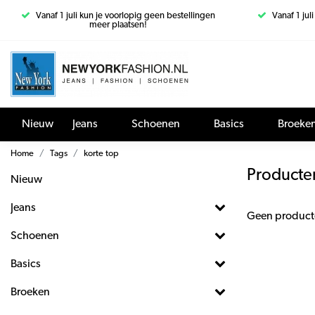
Vanaf 1 juli kun je voorlopig geen bestellingen
Vanaf 1 jul
meer plaatsen!
Nieuw
Jeans
Schoenen
Basics
Broeke
Home
Tags
korte top
Producte
Nieuw
Jeans
Geen product
Schoenen
Basics
Broeken