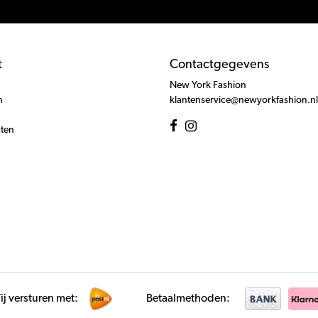
t
Contactgegevens
New York Fashion
n
klantenservice@newyorkfashion.nl
cten
j versturen met:
Betaalmethoden: