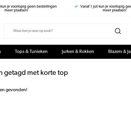
i kun je voorlopig geen bestellingen
Vanaf 1 juli kun je voorlopig g
meer plaatsen!
meer plaatsen!
n
Tops & Tunieken
Jurken & Rokken
Blazers & J
n getagd met korte top
en gevonden!