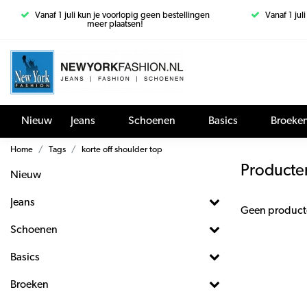
Vanaf 1 juli kun je voorlopig geen bestellingen
Vanaf 1 jul
meer plaatsen!
Nieuw
Jeans
Schoenen
Basics
Broeke
Home
Tags
korte off shoulder top
Producten
Nieuw
Jeans
Geen product
Schoenen
Basics
Broeken