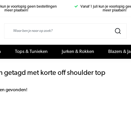
i kun je voorlopig geen bestellingen
Vanaf 1 juli kun je voorlopig g
meer plaatsen!
meer plaatsen!
n
Tops & Tunieken
Jurken & Rokken
Blazers & J
 getagd met korte off shoulder top
en gevonden!