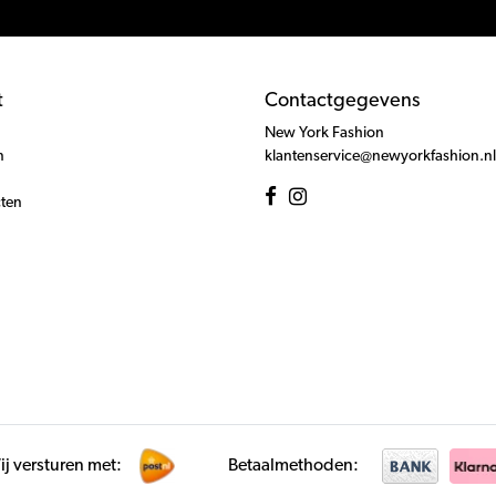
t
Contactgegevens
New York Fashion
n
klantenservice@newyorkfashion.nl
cten
j versturen met:
Betaalmethoden: