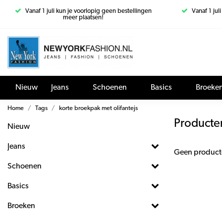
Vanaf 1 juli kun je voorlopig geen bestellingen
Vanaf 1 jul
meer plaatsen!
Nieuw
Jeans
Schoenen
Basics
Broeke
Home
Tags
korte broekpak met olifantejs
Producten
Nieuw
Jeans
Geen product
Schoenen
Basics
Broeken