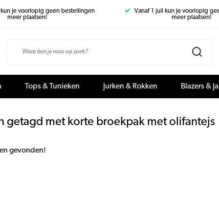
i kun je voorlopig geen bestellingen
Vanaf 1 juli kun je voorlopig g
meer plaatsen!
meer plaatsen!
n
Tops & Tunieken
Jurken & Rokken
Blazers & J
 getagd met korte broekpak met olifantejs
en gevonden!