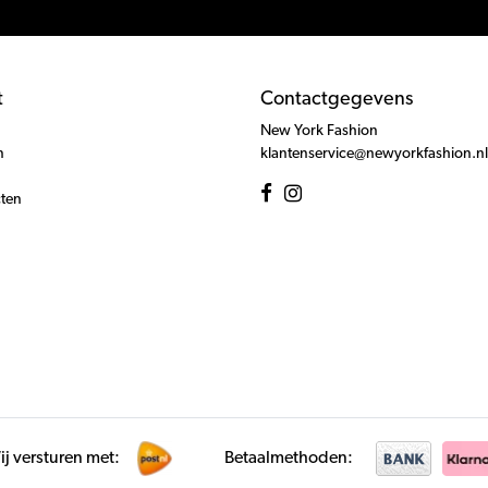
t
Contactgegevens
New York Fashion
n
klantenservice@newyorkfashion.nl
cten
j versturen met:
Betaalmethoden: