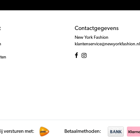
t
Contactgegevens
New York Fashion
n
klantenservice@newyorkfashion.nl
cten
j versturen met:
Betaalmethoden: