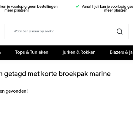
i kun je voorlopig geen bestellingen
Vanaf 1 juli kun je voorlopig g
meer plaatsen!
meer plaatsen!
n
Tops & Tunieken
Jurken & Rokken
Blazers & J
n getagd met korte broekpak marine
en gevonden!