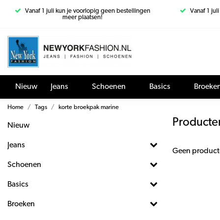
Vanaf 1 juli kun je voorlopig geen bestellingen
Vanaf 1 jul
meer plaatsen!
Nieuw
Jeans
Schoenen
Basics
Broeke
Home
Tags
korte broekpak marine
Producte
Nieuw
Jeans
Geen product
Schoenen
Basics
Broeken