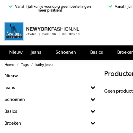
Vanaf 1 juli kun je voorlopig geen bestellingen
Vanaf 1 jul
meer plaatsen!
Nieuw
Jeans
Schoenen
Basics
Broeke
Home
Tags
kathy jeans
Producte
Nieuw
Jeans
Geen product
Schoenen
Basics
Broeken