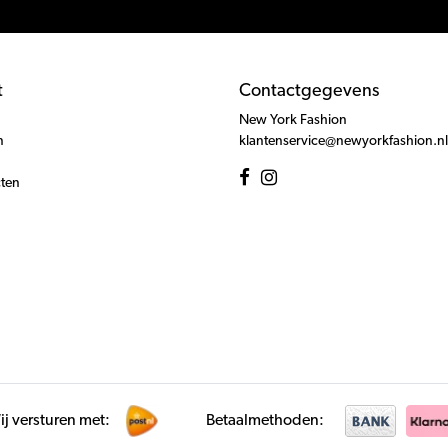
t
Contactgegevens
New York Fashion
n
klantenservice@newyorkfashion.nl
cten
j versturen met:
Betaalmethoden: