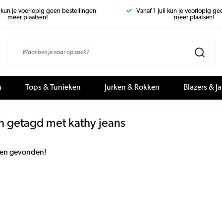
i kun je voorlopig geen bestellingen
Vanaf 1 juli kun je voorlopig g
meer plaatsen!
meer plaatsen!
n
Tops & Tunieken
Jurken & Rokken
Blazers & J
n getagd met kathy jeans
en gevonden!