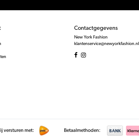
t
Contactgegevens
New York Fashion
n
klantenservice@newyorkfashion.nl
cten
j versturen met:
Betaalmethoden: