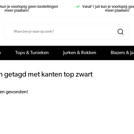
i kun je voorlopig geen bestellingen
Vanaf 1 juli kun je voorlopig g
meer plaatsen!
meer plaatsen!
n
Tops & Tunieken
Jurken & Rokken
Blazers & J
n getagd met kanten top zwart
en gevonden!