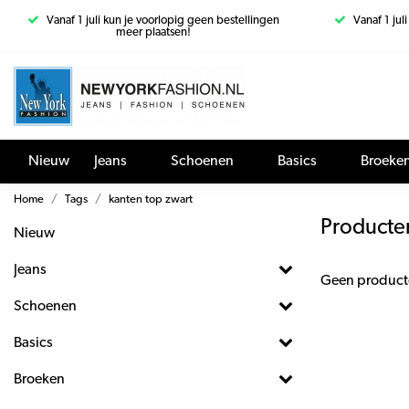
Vanaf 1 juli kun je voorlopig geen bestellingen
Vanaf 1 jul
meer plaatsen!
Nieuw
Jeans
Schoenen
Basics
Broeke
Home
Tags
kanten top zwart
Producte
Nieuw
Jeans
Geen product
Schoenen
Basics
Broeken