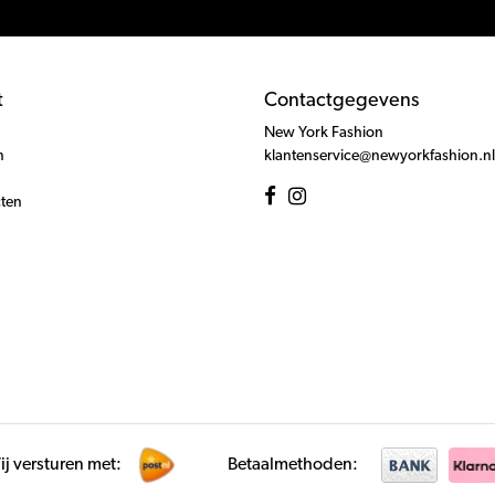
t
Contactgegevens
New York Fashion
n
klantenservice@newyorkfashion.nl
cten
j versturen met:
Betaalmethoden: