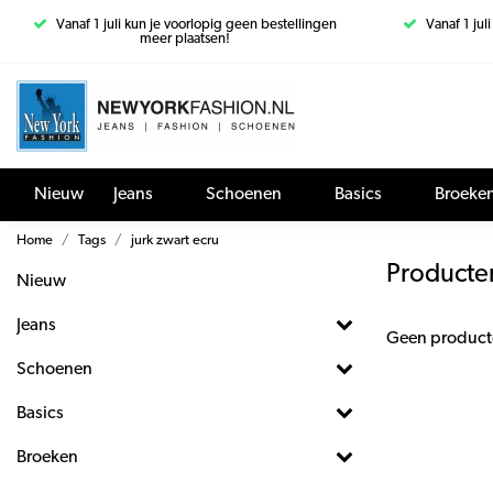
Vanaf 1 juli kun je voorlopig geen bestellingen
Vanaf 1 jul
meer plaatsen!
Nieuw
Jeans
Schoenen
Basics
Broeke
Home
Tags
jurk zwart ecru
Producten
Nieuw
Jeans
Geen product
Schoenen
Basics
Broeken