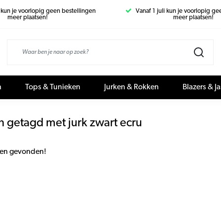
i kun je voorlopig geen bestellingen
Vanaf 1 juli kun je voorlopig g
meer plaatsen!
meer plaatsen!
n
Tops & Tunieken
Jurken & Rokken
Blazers & J
 getagd met jurk zwart ecru
en gevonden!