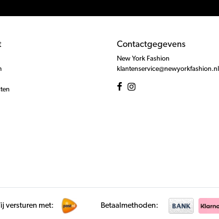
t
Contactgegevens
New York Fashion
n
klantenservice@newyorkfashion.nl
cten
j versturen met:
Betaalmethoden: