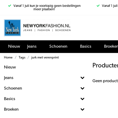
Vanaf 1 juli kun je voorlopig geen bestellingen
Vanaf 1 jul
meer plaatsen!
Nieuw
Jeans
Schoenen
Basics
Broeke
Home
Tags
jurk met verenprint
Producten
Nieuw
Jeans
Geen product
Schoenen
Basics
Broeken