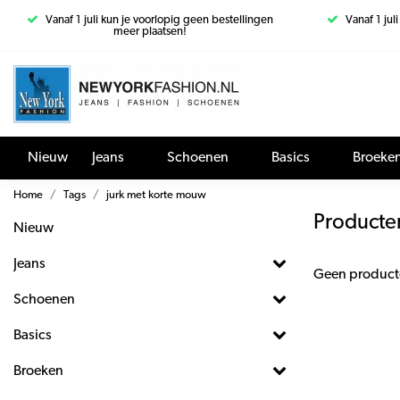
Vanaf 1 juli kun je voorlopig geen bestellingen
Vanaf 1 jul
meer plaatsen!
Nieuw
Jeans
Schoenen
Basics
Broeke
Home
Tags
jurk met korte mouw
Producte
Nieuw
Jeans
Geen product
Schoenen
Basics
Broeken