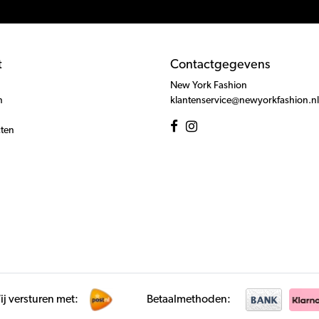
t
Contactgegevens
New York Fashion
n
klantenservice@newyorkfashion.nl
cten
j versturen met:
Betaalmethoden: