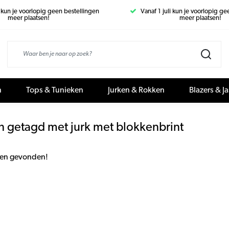
i kun je voorlopig geen bestellingen
Vanaf 1 juli kun je voorlopig g
meer plaatsen!
meer plaatsen!
n
Tops & Tunieken
Jurken & Rokken
Blazers & J
n getagd met jurk met blokkenbrint
en gevonden!