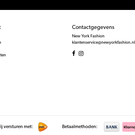
t
Contactgegevens
New York Fashion
n
klantenservice@newyorkfashion.nl
cten
j versturen met:
Betaalmethoden: