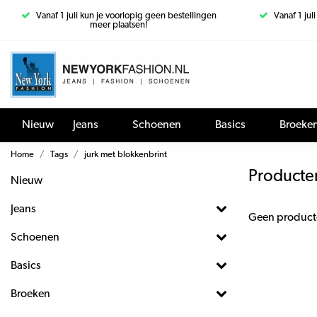
Vanaf 1 juli kun je voorlopig geen bestellingen
Vanaf 1 jul
meer plaatsen!
Nieuw
Jeans
Schoenen
Basics
Broeke
Home
Tags
jurk met blokkenbrint
Producte
Nieuw
Jeans
Geen product
Schoenen
Basics
Broeken