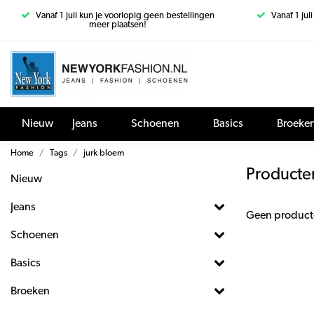
Vanaf 1 juli kun je voorlopig geen bestellingen
Vanaf 1 jul
meer plaatsen!
Nieuw
Jeans
Schoenen
Basics
Broeke
Home
Tags
jurk bloem
Producte
Nieuw
Jeans
Geen product
Schoenen
Basics
Broeken