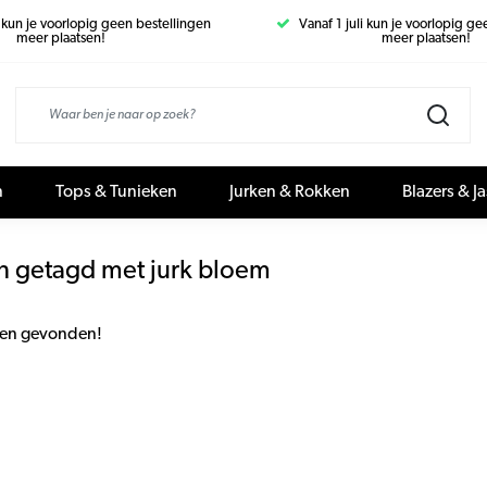
i kun je voorlopig geen bestellingen
Vanaf 1 juli kun je voorlopig g
meer plaatsen!
meer plaatsen!
n
Tops & Tunieken
Jurken & Rokken
Blazers & J
n getagd met jurk bloem
en gevonden!