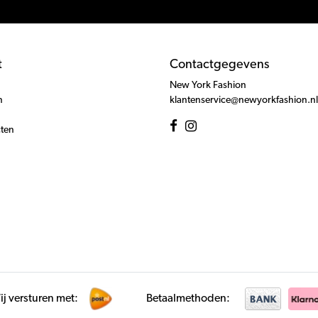
t
Contactgegevens
New York Fashion
n
klantenservice@newyorkfashion.nl
cten
j versturen met:
Betaalmethoden: