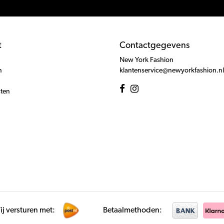
t
Contactgegevens
New York Fashion
n
klantenservice@newyorkfashion.nl
cten
j versturen met:
Betaalmethoden: