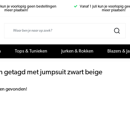
i kun je voorlopig geen bestellingen
Vanaf 1 juli kun je voorlopig g
meer plaatsen!
meer plaatsen!
n
Tops & Tunieken
Jurken & Rokken
Blazers & J
n getagd met jumpsuit zwart beige
en gevonden!