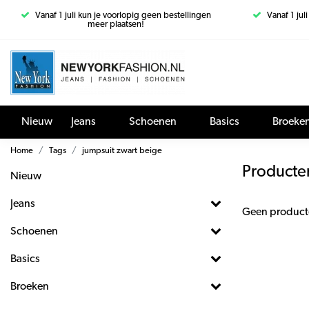
Vanaf 1 juli kun je voorlopig geen bestellingen
Vanaf 1 jul
meer plaatsen!
Nieuw
Jeans
Schoenen
Basics
Broeke
Home
Tags
jumpsuit zwart beige
Producte
Nieuw
Jeans
Geen product
Schoenen
Basics
Broeken