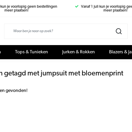
i kun je voorlopig geen bestellingen
Vanaf 1 juli kun je voorlopig g
meer plaatsen!
meer plaatsen!
n
Tops & Tunieken
Jurken & Rokken
Blazers & J
n getagd met jumpsuit met bloemenprint
en gevonden!