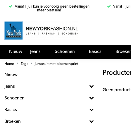
Vanaf 1 juli kun je voorlopig geen bestellingen
Vanaf 1 jul
meer plaatsen!
Nieuw
Jeans
Schoenen
Basics
Broeke
Home
Tags
jumpsuit met bloemenprint
Producte
Nieuw
Jeans
Geen product
Schoenen
Basics
Broeken