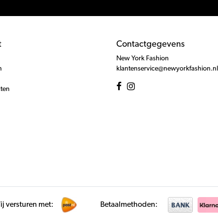
t
Contactgegevens
New York Fashion
n
klantenservice@newyorkfashion.nl
cten
j versturen met:
Betaalmethoden: