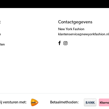
t
Contactgegevens
New York Fashion
n
klantenservice@newyorkfashion.nl
cten
j versturen met:
Betaalmethoden: