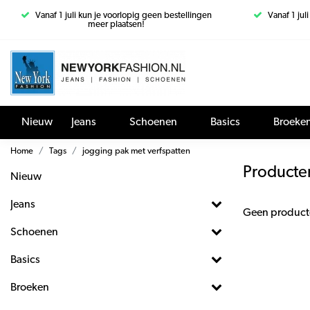
Vanaf 1 juli kun je voorlopig geen bestellingen
Vanaf 1 jul
meer plaatsen!
Nieuw
Jeans
Schoenen
Basics
Broeke
Home
Tags
jogging pak met verfspatten
Producte
Nieuw
Jeans
Geen product
Schoenen
Basics
Broeken