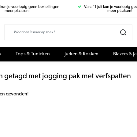
i kun je voorlopig geen bestellingen
Vanaf 1 juli kun je voorlopig g
meer plaatsen!
meer plaatsen!
n
Tops & Tunieken
Jurken & Rokken
Blazers & J
n getagd met jogging pak met verfspatten
en gevonden!