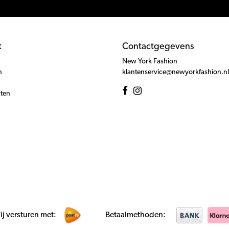
t
Contactgegevens
New York Fashion
n
klantenservice@newyorkfashion.nl
cten
j versturen met:
Betaalmethoden: