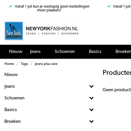
Vanaf 1 juli kun je voorlopig geen bestellingen
Vanaf 1 jul
meer plaatsen!
Nieuw
Jeans
Schoenen
Basics
Broeke
Home
Tags
jeans plus size
Producten
Nieuw
Jeans
Geen product
Schoenen
Basics
Broeken