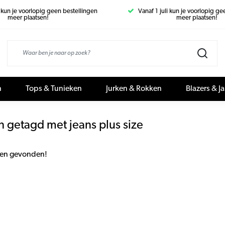
i kun je voorlopig geen bestellingen
Vanaf 1 juli kun je voorlopig g
meer plaatsen!
meer plaatsen!
n
Tops & Tunieken
Jurken & Rokken
Blazers & J
 getagd met jeans plus size
en gevonden!