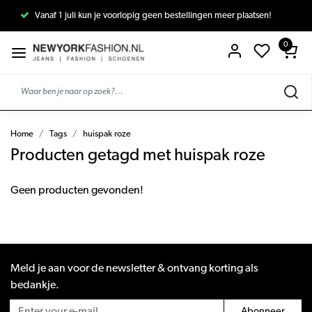
Vanaf 1 juli kun je voorlopig geen bestellingen meer plaatsen!
0
Home
Tags
huispak roze
Producten getagd met huispak roze
Geen producten gevonden!
Meld je aan voor de newsletter & ontvang korting als
bedankje.
Abonneer