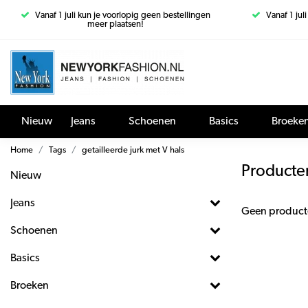
Vanaf 1 juli kun je voorlopig geen bestellingen
Vanaf 1 jul
meer plaatsen!
Nieuw
Jeans
Schoenen
Basics
Broeke
Home
Tags
getailleerde jurk met V hals
Producten
Nieuw
Jeans
Geen product
Schoenen
Basics
Broeken