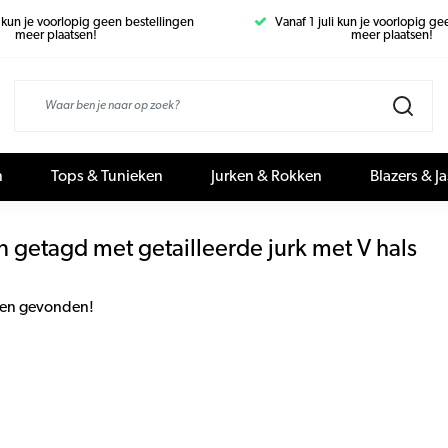
i kun je voorlopig geen bestellingen
Vanaf 1 juli kun je voorlopig g
meer plaatsen!
meer plaatsen!
n
Tops & Tunieken
Jurken & Rokken
Blazers & J
 getagd met getailleerde jurk met V hals
en gevonden!