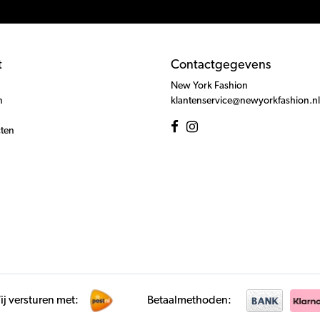
t
Contactgegevens
New York Fashion
n
klantenservice@newyorkfashion.nl
cten
j versturen met:
Betaalmethoden: