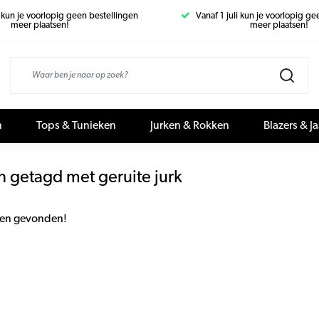
i kun je voorlopig geen bestellingen
Vanaf 1 juli kun je voorlopig g
meer plaatsen!
meer plaatsen!
n
Tops & Tunieken
Jurken & Rokken
Blazers & J
 getagd met geruite jurk
en gevonden!