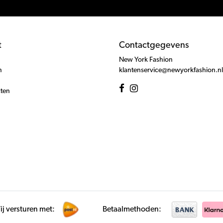
t
Contactgegevens
New York Fashion
n
klantenservice@newyorkfashion.nl
cten
j versturen met:
Betaalmethoden: