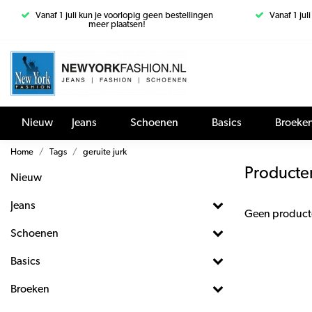
Vanaf 1 juli kun je voorlopig geen bestellingen
Vanaf 1 jul
meer plaatsen!
Nieuw
Jeans
Schoenen
Basics
Broeke
Home
Tags
geruite jurk
Producten
Nieuw
Jeans
Geen product
Schoenen
Basics
Broeken