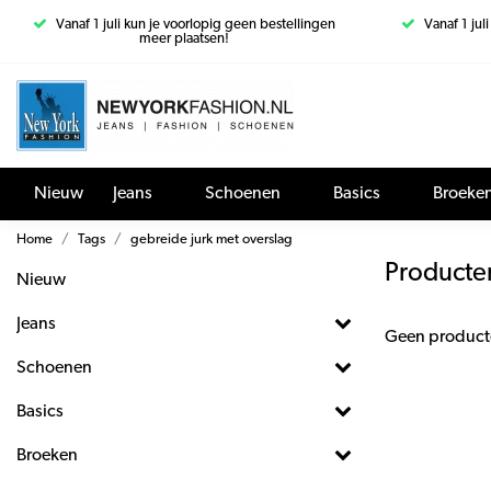
Vanaf 1 juli kun je voorlopig geen bestellingen
Vanaf 1 jul
meer plaatsen!
Nieuw
Jeans
Schoenen
Basics
Broeke
Home
Tags
gebreide jurk met overslag
Producte
Nieuw
Jeans
Geen product
Schoenen
Basics
Broeken