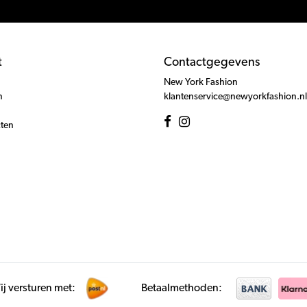
t
Contactgegevens
New York Fashion
n
klantenservice@newyorkfashion.nl
cten
j versturen met:
Betaalmethoden: