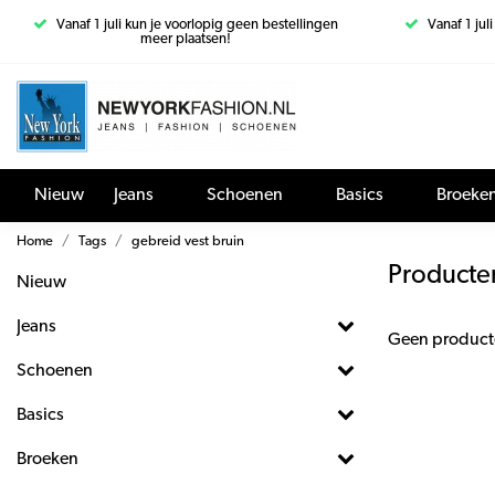
Vanaf 1 juli kun je voorlopig geen bestellingen
Vanaf 1 jul
meer plaatsen!
Nieuw
Jeans
Schoenen
Basics
Broeke
Home
Tags
gebreid vest bruin
Producte
Nieuw
Jeans
Geen product
Schoenen
Basics
Broeken