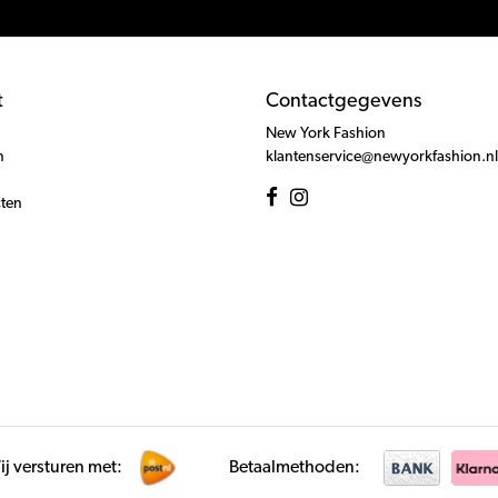
t
Contactgegevens
New York Fashion
n
klantenservice@newyorkfashion.nl
cten
j versturen met:
Betaalmethoden: