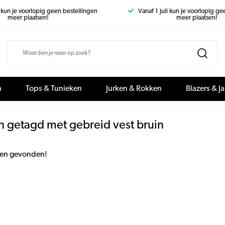
i kun je voorlopig geen bestellingen
Vanaf 1 juli kun je voorlopig g
meer plaatsen!
meer plaatsen!
n
Tops & Tunieken
Jurken & Rokken
Blazers & J
n getagd met gebreid vest bruin
en gevonden!