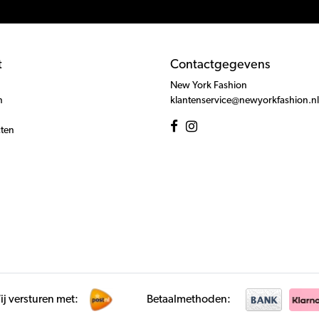
t
Contactgegevens
New York Fashion
n
klantenservice@newyorkfashion.nl
cten
j versturen met:
Betaalmethoden: