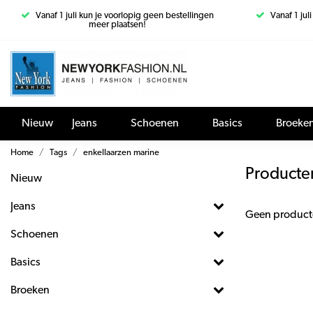
Vanaf 1 juli kun je voorlopig geen bestellingen
Vanaf 1 jul
meer plaatsen!
Nieuw
Jeans
Schoenen
Basics
Broeke
Home
Tags
enkellaarzen marine
Producte
Nieuw
Jeans
Geen product
Schoenen
Basics
Broeken