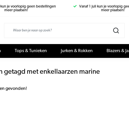
i kun je voorlopig geen bestellingen
Vanaf 1 juli kun je voorlopig g
meer plaatsen!
meer plaatsen!
n
Tops & Tunieken
Jurken & Rokken
Blazers & J
n getagd met enkellaarzen marine
en gevonden!