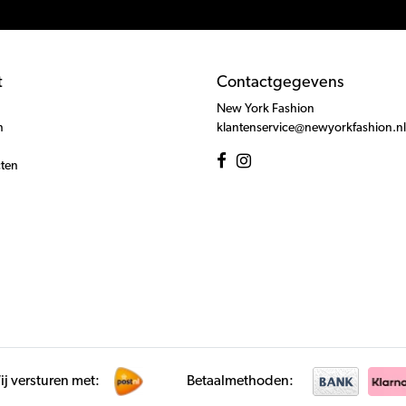
t
Contactgegevens
New York Fashion
n
klantenservice@newyorkfashion.nl
cten
j versturen met:
Betaalmethoden: