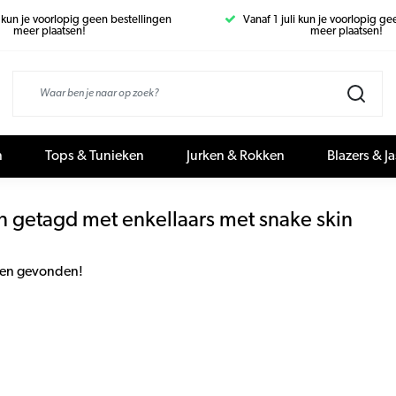
i kun je voorlopig geen bestellingen
Vanaf 1 juli kun je voorlopig g
meer plaatsen!
meer plaatsen!
n
Tops & Tunieken
Jurken & Rokken
Blazers & J
n getagd met enkellaars met snake skin
en gevonden!