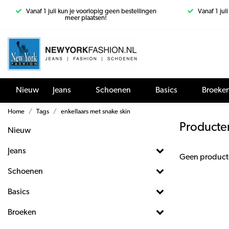
Vanaf 1 juli kun je voorlopig geen bestellingen
Vanaf 1 jul
meer plaatsen!
Nieuw
Jeans
Schoenen
Basics
Broeke
Home
Tags
enkellaars met snake skin
Producte
Nieuw
Jeans
Geen product
Schoenen
Basics
Broeken