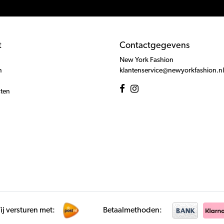
t
Contactgegevens
New York Fashion
n
klantenservice@newyorkfashion.nl
cten
j versturen met:
Betaalmethoden: