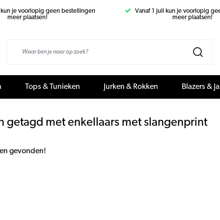
i kun je voorlopig geen bestellingen
Vanaf 1 juli kun je voorlopig g
meer plaatsen!
meer plaatsen!
n
Tops & Tunieken
Jurken & Rokken
Blazers & J
n getagd met enkellaars met slangenprint
en gevonden!