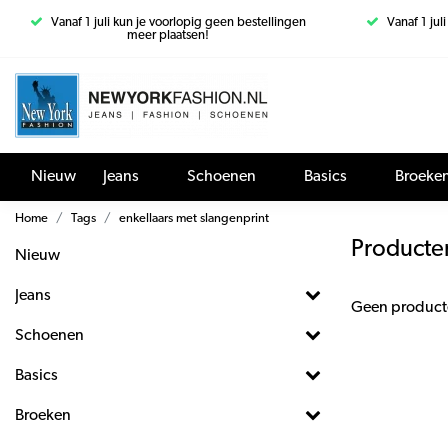
Vanaf 1 juli kun je voorlopig geen bestellingen
Vanaf 1 jul
meer plaatsen!
Nieuw
Jeans
Schoenen
Basics
Broeke
Home
Tags
enkellaars met slangenprint
Producte
Nieuw
Jeans
Geen product
Schoenen
Basics
Broeken