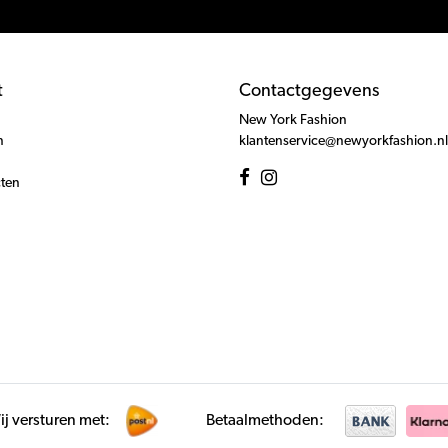
t
Contactgegevens
New York Fashion
n
klantenservice@newyorkfashion.nl
cten
j versturen met:
Betaalmethoden: