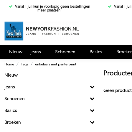
Vanaf 1 juli kun je voorlopig geen bestellingen
Vanaf 1 jul
meer plaatsen!
Nieuw
Jeans
Schoenen
Basics
Broeke
Home
Tags
enkelaars met panterprint
Producte
Nieuw
Jeans
Geen product
Schoenen
Basics
Broeken