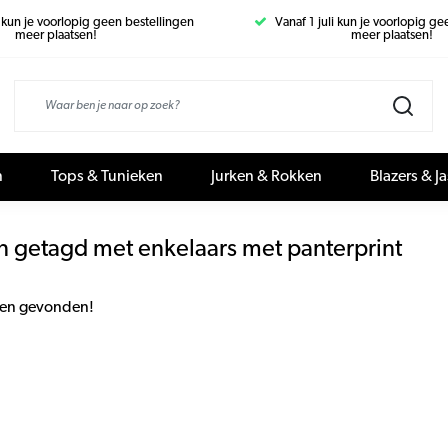
i kun je voorlopig geen bestellingen
Vanaf 1 juli kun je voorlopig g
meer plaatsen!
meer plaatsen!
n
Tops & Tunieken
Jurken & Rokken
Blazers & J
n getagd met enkelaars met panterprint
en gevonden!