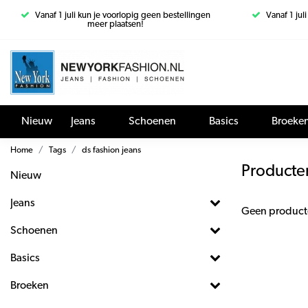
Vanaf 1 juli kun je voorlopig geen bestellingen
Vanaf 1 jul
meer plaatsen!
Nieuw
Jeans
Schoenen
Basics
Broeke
Home
Tags
ds fashion jeans
Producten
Nieuw
Jeans
Geen product
Schoenen
Basics
Broeken