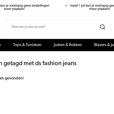
i kun je voorlopig geen bestellingen
Vanaf 1 juli kun je voorlopig g
meer plaatsen!
meer plaatsen!
n
Tops & Tunieken
Jurken & Rokken
Blazers & J
 getagd met ds fashion jeans
en gevonden!