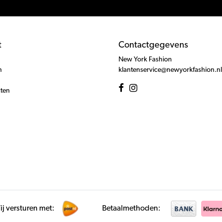
t
Contactgegevens
New York Fashion
n
klantenservice@newyorkfashion.nl
cten
j versturen met:
Betaalmethoden: