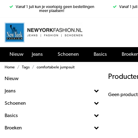
Vanaf 1 juli kun je voorlopig geen bestellingen
Vanaf 1 jul
meer plaatsen!
Nieuw
Jeans
Schoenen
Basics
Broeke
Home
Tags
comfortabele jumpsuit
Producte
Nieuw
Jeans
Geen product
Schoenen
Basics
Broeken