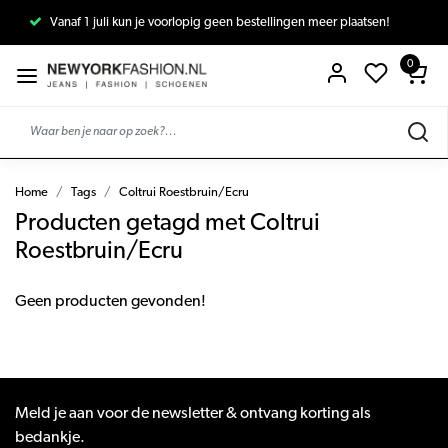
Vanaf 1 juli kun je voorlopig geen bestellingen meer plaatsen!
0
Home
Tags
Coltrui Roestbruin/Ecru
Producten getagd met Coltrui
Roestbruin/Ecru
Geen producten gevonden!
Meld je aan voor de newsletter & ontvang korting als
bedankje.