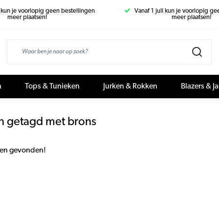
i kun je voorlopig geen bestellingen
Vanaf 1 juli kun je voorlopig g
meer plaatsen!
meer plaatsen!
n
Tops & Tunieken
Jurken & Rokken
Blazers & J
n getagd met brons
en gevonden!