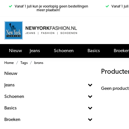
Vanaf 1 juli kun je voorlopig geen bestellingen
Vanaf 1 jul
meer plaatsen!
Nieuw
Jeans
Schoenen
Basics
Broeke
Home
Tags
brons
Producte
Nieuw
Jeans
Geen product
Schoenen
Basics
Broeken