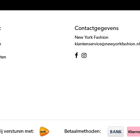
t
Contactgegevens
New York Fashion
n
klantenservice@newyorkfashion.nl
cten
j versturen met:
Betaalmethoden: