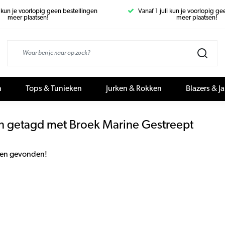
i kun je voorlopig geen bestellingen
Vanaf 1 juli kun je voorlopig g
meer plaatsen!
meer plaatsen!
n
Tops & Tunieken
Jurken & Rokken
Blazers & J
n getagd met Broek Marine Gestreept
en gevonden!