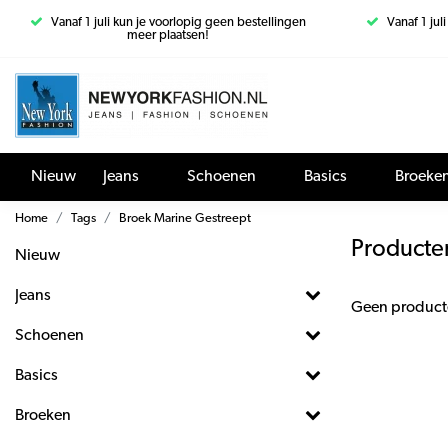
Vanaf 1 juli kun je voorlopig geen bestellingen
Vanaf 1 jul
meer plaatsen!
Nieuw
Jeans
Schoenen
Basics
Broeke
Home
Tags
Broek Marine Gestreept
Producte
Nieuw
Jeans
Geen product
Schoenen
Basics
Broeken