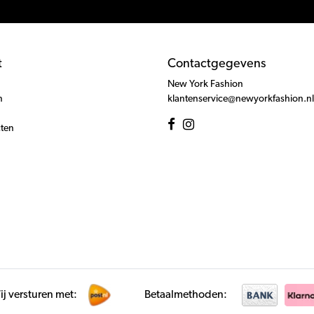
t
Contactgegevens
New York Fashion
n
klantenservice@newyorkfashion.nl
cten
j versturen met:
Betaalmethoden: