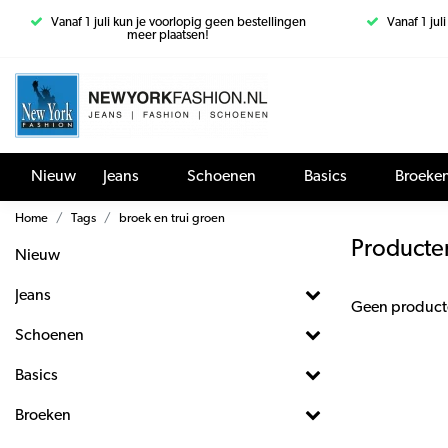
Vanaf 1 juli kun je voorlopig geen bestellingen
Vanaf 1 jul
meer plaatsen!
Nieuw
Jeans
Schoenen
Basics
Broeke
Home
Tags
broek en trui groen
Producte
Nieuw
Jeans
Geen product
Schoenen
Basics
Broeken