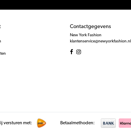
t
Contactgegevens
New York Fashion
n
klantenservice@newyorkfashion.nl
cten
j versturen met:
Betaalmethoden: