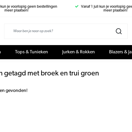
i kun je voorlopig geen bestellingen
Vanaf 1 juli kun je voorlopig g
meer plaatsen!
meer plaatsen!
n
Tops & Tunieken
Jurken & Rokken
Blazers & J
n getagd met broek en trui groen
en gevonden!