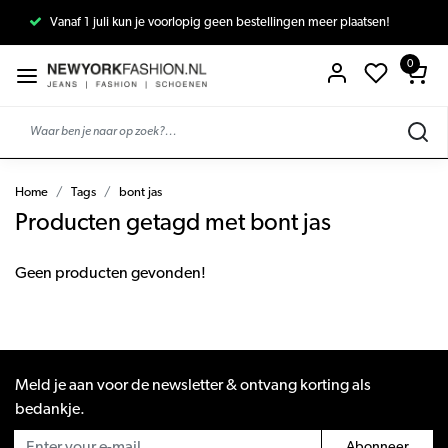
Vanaf 1 juli kun je voorlopig geen bestellingen meer plaatsen!
0
Home
Tags
bont jas
Producten getagd met bont jas
Geen producten gevonden!
Meld je aan voor de newsletter & ontvang korting als
bedankje.
Abonneer