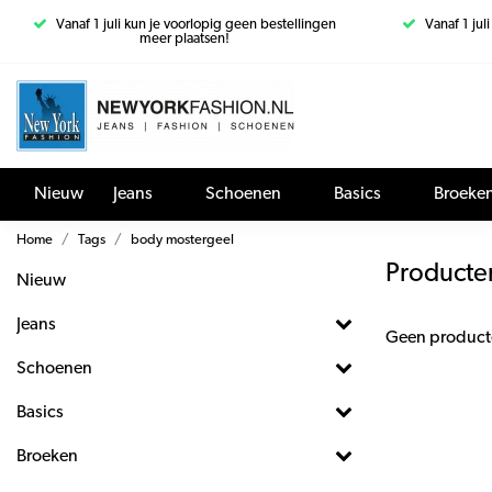
Vanaf 1 juli kun je voorlopig geen bestellingen
Vanaf 1 jul
meer plaatsen!
Nieuw
Jeans
Schoenen
Basics
Broeke
Home
Tags
body mostergeel
Producte
Nieuw
Jeans
Geen product
Schoenen
Basics
Broeken