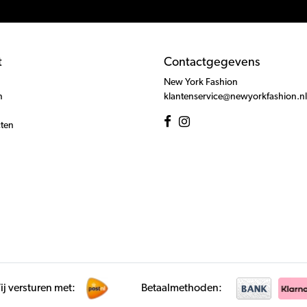
t
Contactgegevens
New York Fashion
n
klantenservice@newyorkfashion.nl
cten
j versturen met:
Betaalmethoden: