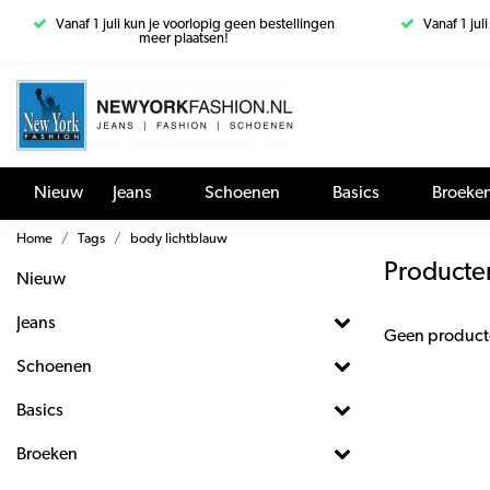
Vanaf 1 juli kun je voorlopig geen bestellingen
Vanaf 1 jul
meer plaatsen!
Nieuw
Jeans
Schoenen
Basics
Broeke
Home
Tags
body lichtblauw
Producte
Nieuw
Jeans
Geen product
Schoenen
Basics
Broeken