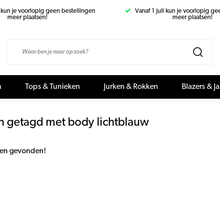
i kun je voorlopig geen bestellingen
Vanaf 1 juli kun je voorlopig g
meer plaatsen!
meer plaatsen!
n
Tops & Tunieken
Jurken & Rokken
Blazers & J
n getagd met body lichtblauw
en gevonden!