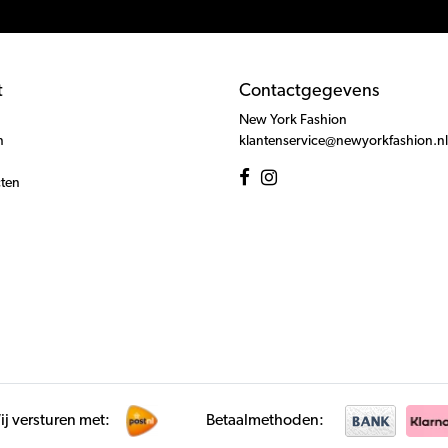
t
Contactgegevens
New York Fashion
n
klantenservice@newyorkfashion.nl
cten
j versturen met:
Betaalmethoden: