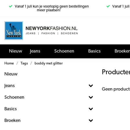
Vanaf 1 juli kun je voorlopig geen bestellingen
Vanaf 1 jul
meer plaatsen!
Nieuw
Jeans
Schoenen
Basics
Broeke
Home
Tags
boddy met glitter
Producte
Nieuw
Jeans
Geen product
Schoenen
Basics
Broeken