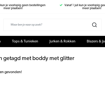
i kun je voorlopig geen bestellingen
Vanaf 1 juli kun je voorlopig g
meer plaatsen!
meer plaatsen!
n
Tops & Tunieken
Jurken & Rokken
Blazers & J
n getagd met boddy met glitter
en gevonden!