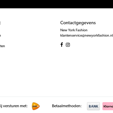
t
Contactgegevens
New York Fashion
n
klantenservice@newyorkfashion.nl
cten
j versturen met:
Betaalmethoden: