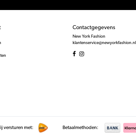
t
Contactgegevens
New York Fashion
n
klantenservice@newyorkfashion.nl
cten
j versturen met:
Betaalmethoden: