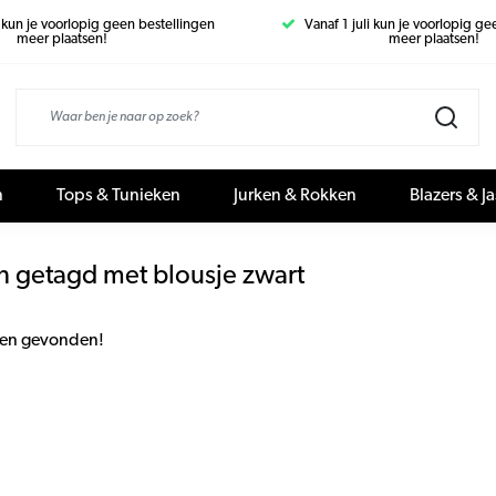
i kun je voorlopig geen bestellingen
Vanaf 1 juli kun je voorlopig g
meer plaatsen!
meer plaatsen!
n
Tops & Tunieken
Jurken & Rokken
Blazers & J
n getagd met blousje zwart
en gevonden!