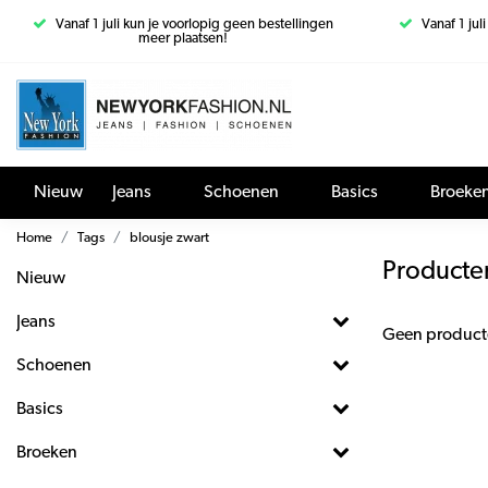
Vanaf 1 juli kun je voorlopig geen bestellingen
Vanaf 1 jul
meer plaatsen!
Nieuw
Jeans
Schoenen
Basics
Broeke
Home
Tags
blousje zwart
Producte
Nieuw
Jeans
Geen product
Schoenen
Basics
Broeken