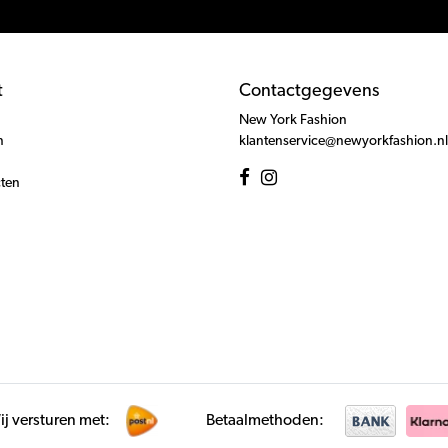
t
Contactgegevens
New York Fashion
n
klantenservice@newyorkfashion.nl
cten
j versturen met:
Betaalmethoden: