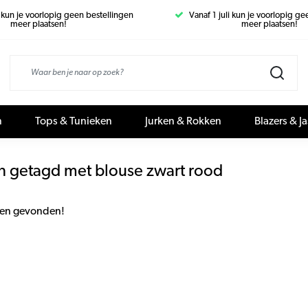
i kun je voorlopig geen bestellingen
Vanaf 1 juli kun je voorlopig g
meer plaatsen!
meer plaatsen!
n
Tops & Tunieken
Jurken & Rokken
Blazers & J
n getagd met blouse zwart rood
en gevonden!