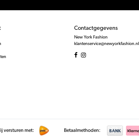
t
Contactgegevens
New York Fashion
n
klantenservice@newyorkfashion.nl
cten
j versturen met:
Betaalmethoden: