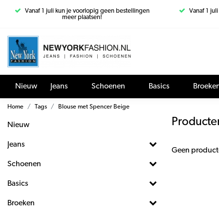
Vanaf 1 juli kun je voorlopig geen bestellingen
Vanaf 1 jul
meer plaatsen!
Nieuw
Jeans
Schoenen
Basics
Broeke
Home
Tags
Blouse met Spencer Beige
Producte
Nieuw
Jeans
Geen product
Schoenen
Basics
Broeken