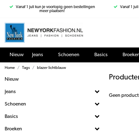
Vanaf 1 juli kun je voorlopig geen bestellingen
Vanaf 1 jul
meer plaatsen!
Nieuw
Jeans
Schoenen
Basics
Broeke
Home
Tags
blazer lichtblauw
Producte
Nieuw
Jeans
Geen product
Schoenen
Basics
Broeken