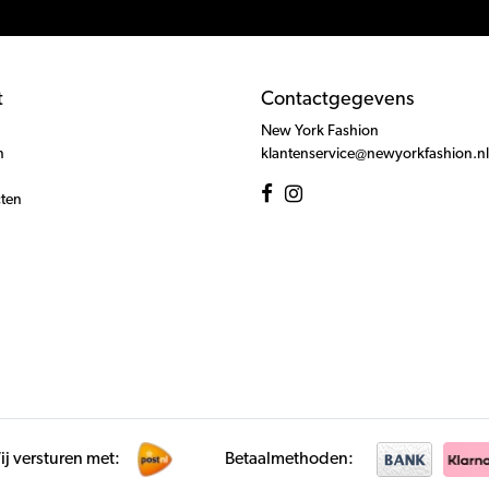
t
Contactgegevens
New York Fashion
n
klantenservice@newyorkfashion.nl
cten
j versturen met:
Betaalmethoden: