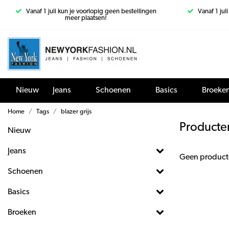
Vanaf 1 juli kun je voorlopig geen bestellingen
Vanaf 1 jul
meer plaatsen!
Nieuw
Jeans
Schoenen
Basics
Broeke
Home
Tags
blazer grijs
Producten
Nieuw
Jeans
Geen product
Schoenen
Basics
Broeken