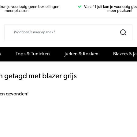
i kun je voorlopig geen bestellingen
Vanaf 1 juli kun je voorlopig g
meer plaatsen!
meer plaatsen!
n
Tops & Tunieken
Jurken & Rokken
Blazers & J
 getagd met blazer grijs
en gevonden!