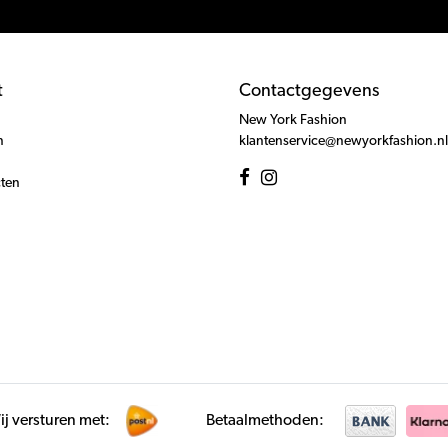
t
Contactgegevens
New York Fashion
n
klantenservice@newyorkfashion.nl
cten
j versturen met:
Betaalmethoden: